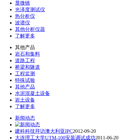
显微镜
光泽度测试仪
热分析仪
波谱仪
其他分析仪器
了解更多
其他产品
岩石和集料
道路工程
桥梁和隧道
工程监测
特殊试验
其他产品
水泥混凝土设备
岩土设备
了解更多
新闻动态
建科科技拜访澳大利亚IPC
2012-09-20
大连理工大学UTM-100安装调试成功
2011-06-20