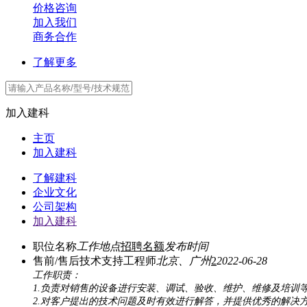
价格咨询
加入我们
商务合作
了解更多
加入建科
主页
加入建科
了解建科
企业文化
公司架构
加入建科
职位名称
工作地点
招聘名额
发布时间
售前/售后技术支持工程师
北京、广州
2
2022-06-28
工作职责：
1.负责对销售的设备进行安装、调试、验收、维护、维修及培训
2.对客户提出的技术问题及时有效进行解答，并提供优秀的解决